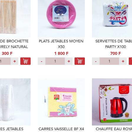
 DE BROCHETTE
PLATS JETABLES MOYEN
SERVIETTES DE TAB
PURELY NATURAL
X50
PARTY X100
300 F
1 800 F
700 F
+
-
+
-
+
ES JETABLES
CARRES VAISSELLE BF X4
CHAUFFE EAU ROY