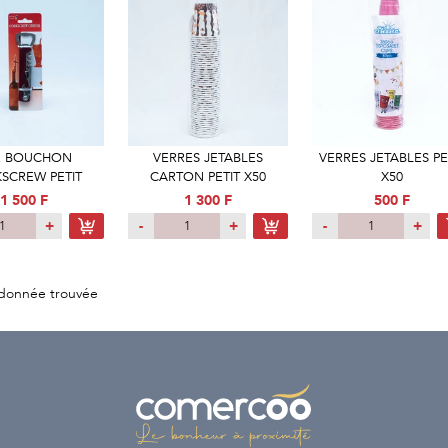
E BOUCHON
VERRES JETABLES
VERRES JETABLES PE
SCREW PETIT
CARTON PETIT X50
X50
1 500 F
1 300 F
500 F
+
-
+
-
+
donnée trouvée