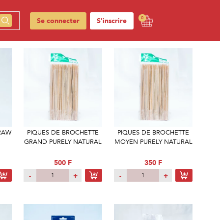
0
Se connecter
S'inscrire
TRAW
PIQUES DE BROCHETTE
PIQUES DE BROCHETTE
GRAND PURELY NATURAL
MOYEN PURELY NATURAL
500 F
350 F
-
+
-
+