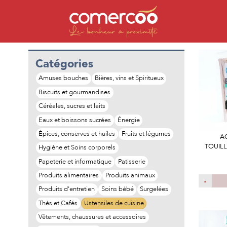
Catégories
Amuses bouches
Bières, vins et Spiritueux
Biscuits et gourmandises
Céréales, sucres et laits
Eaux et boissons sucrées
Énergie
Épices, conserves et huiles
Fruits et légumes
A
TOUILL
Hygiène et Soins corporels
Papeterie et informatique
Patisserie
Produits alimentaires
Produits animaux
-
Produits d'entretien
Soins bébé
Surgelées
Thés et Cafés
Ustensiles de cuisine
Vêtements, chaussures et accessoires