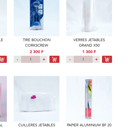
LE
TIRE BOUCHON
VERRES JETABLES
CORKSCREW
GRAND X50
2 300 F
1 300 F
-
+
-
+
AL
CUILLERES JETABLES
PAPIER ALUMINIUM BF 20