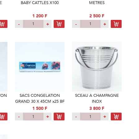
E
BABY CATTLES X100
METRES
1 200 F
2 500 F
-
+
-
+
RTON
SACS CONGELATION
SCEAU A CHAMPAGNE
GRAND 30 X 45CM x25 BF
INOX
1 500 F
3 800 F
-
+
-
+