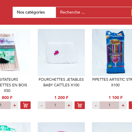
Nos catégories
GITATEURS
FOURCHETTES JETABLES
PIPETTES ARTISTIC S
ETTES EN BOIS
BABY CATTLES X100
X100
X50
800 F
1 200 F
1 100 F
+
-
+
-
+