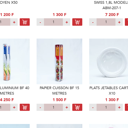
OYEN X50
SWISS 1,8L MODEL
ABM-207-1
1 200 F
1 300 F
7 200 F
+
-
+
-
+
ALUMINIUM BF 40
PAPIER CUISSON BF 15
PLATS JETABLES CA
METRES
METRES
X10
4 250 F
1 500 F
1 300 F
+
-
+
-
+