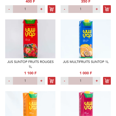
400 F
350 F
-
+
-
+
JUS SUNTOP FRUITS ROUGES
JUS MULTIFRUITS SUNTOP 1L
1L
1 100 F
1 000 F
-
+
-
+