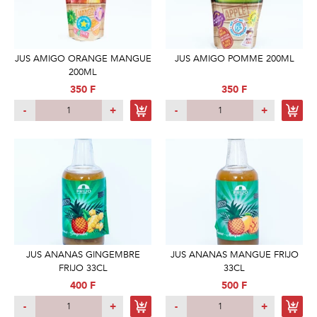
JUS AMIGO ORANGE MANGUE
JUS AMIGO POMME 200ML
200ML
350 F
350 F
-
+
-
+
JUS ANANAS GINGEMBRE
JUS ANANAS MANGUE FRIJO
FRIJO 33CL
33CL
400 F
500 F
-
+
-
+