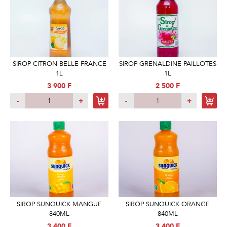
SIROP CITRON BELLE FRANCE
SIROP GRENALDINE PAILLOTES
1L
1L
3 900 F
2 500 F
-
+
-
+
SIROP SUNQUICK MANGUE
SIROP SUNQUICK ORANGE
840ML
840ML
3 400 F
3 400 F