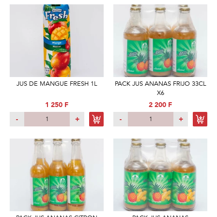
JUS DE MANGUE FRESH 1L
PACK JUS ANANAS FRIJO 33CL
X6
1 250 F
2 200 F
-
+
-
+