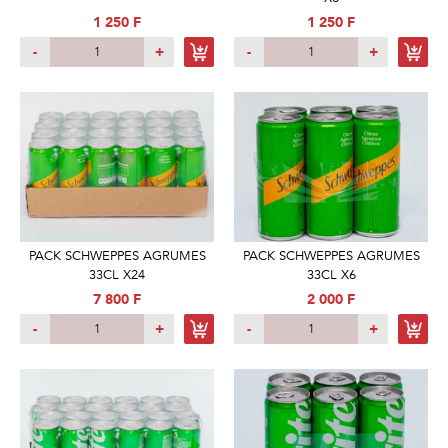
1 250 F
1 250 F
-
+
-
+
PACK SCHWEPPES AGRUMES
PACK SCHWEPPES AGRUMES
33CL X24
33CL X6
7 800 F
2 000 F
-
+
-
+