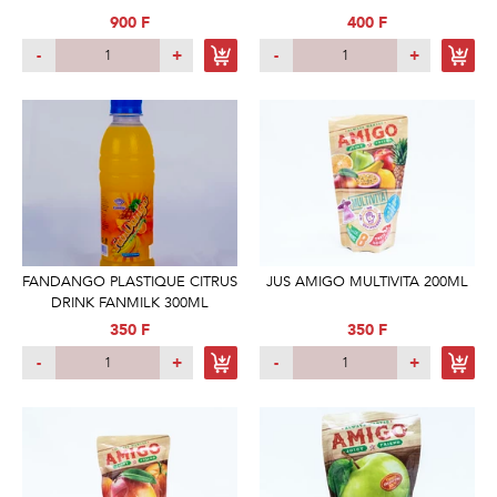
900 F
400 F
-
+
-
+
FANDANGO PLASTIQUE CITRUS
JUS AMIGO MULTIVITA 200ML
DRINK FANMILK 300ML
350 F
350 F
-
+
-
+