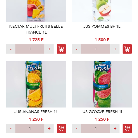
NECTAR MULTIFRUITS BELLE
JUS POMMES BF 1L
FRANCE 1L
1 725 F
1 500 F
-
+
-
+
JUS ANANAS FRESH 1L
JUS GOYAVE FRESH 1L
1 250 F
1 250 F
-
+
-
+