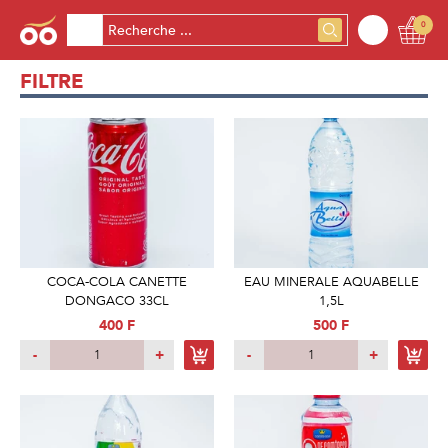
0
FILTRE
COCA-COLA CANETTE
EAU MINERALE AQUABELLE
DONGACO 33CL
1,5L
400 F
500 F
-
+
-
+