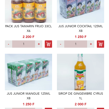
PACK JUS TAMARIN FRIJO 33CL
JUS JUNIOR COCKTAIL 125ML
X6
X8
2 200 F
1 250 F
-
+
-
+
JUS JUNIOR MANGUE 125ML
SIROP DE GINGEMBRE CYRUS
X8
1L
1 250 F
2 000 F