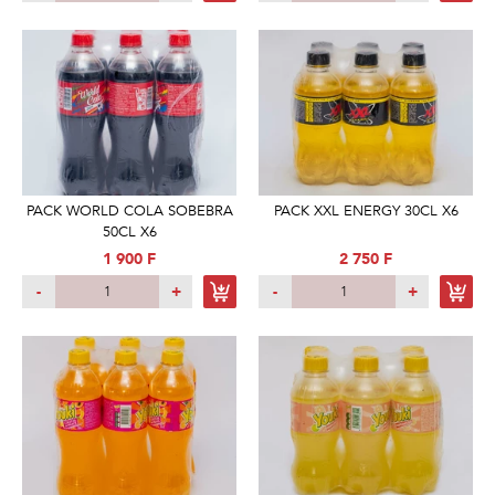
PACK WORLD COLA SOBEBRA
PACK XXL ENERGY 30CL X6
50CL X6
1 900 F
2 750 F
-
+
-
+