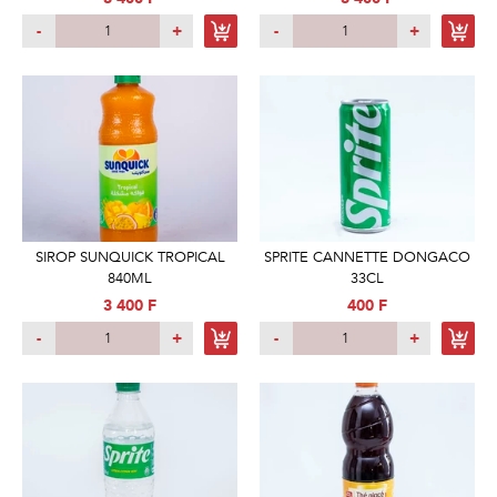
-
+
-
+
SIROP SUNQUICK TROPICAL
SPRITE CANNETTE DONGACO
840ML
33CL
3 400 F
400 F
-
+
-
+