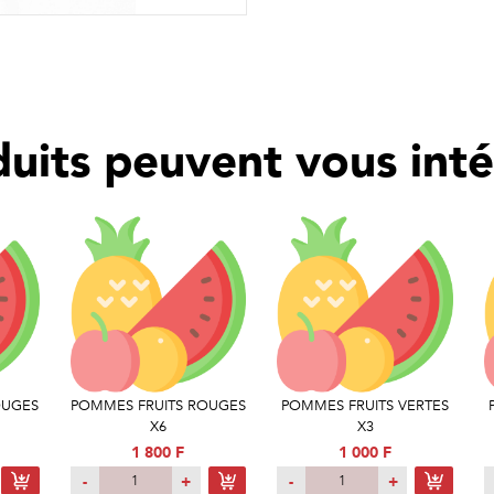
uits peuvent vous intér
OUGES
POMMES FRUITS ROUGES
POMMES FRUITS VERTES
X6
X3
1 800 F
1 000 F
-
+
-
+