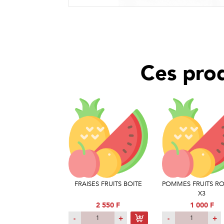
Ces prod
FRAISES FRUITS BOITE
POMMES FRUITS R
X3
2 550 F
1 000 F
-
+
-
+