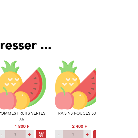
esser ...
POMMES FRUITS VERTES
RAISINS ROUGES 500G
CAROTT
X6
1 800 F
2 400 F
50
-
+
-
+
-