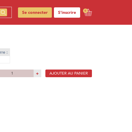
0
Se connecter
S'inscrire
re :
+
AJOUTER AU PANIER