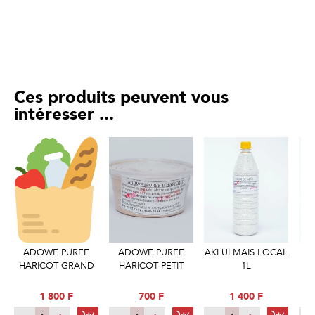
Ces produits peuvent vous
intéresser ...
ADOWE PUREE
ADOWE PUREE
AKLUI MAIS LOCAL
HARICOT GRAND
HARICOT PETIT
1L
LO
1 800 F
700 F
1 400 F